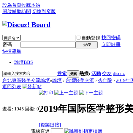
設為首頁
收藏本站
開啟輔助訪問
切換到窄版
找回密碼
自動登錄
密碼
立即註冊
登錄
快捷導航
論壇
BBS
搜索
熱搜:
活動
交友
discuz
搜索
台北東區醫美交流論壇
»
論壇
›
台灣醫美交流
›
杏仁酸
›
2019
返回列表
2019年国际医学整
查看:
1945
|
回復:
0
[複製鏈接]
電梯直達