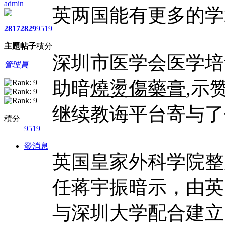
admin
英两国能有更多的学
2817
2829
9519
主題
帖子
積分
深圳市医学会医学培
管理員
助暗
燒燙傷藥膏
,示
继续教诲平台寄与了
積分
9519
發消息
英国皇家外科学院整
任蒋宇振暗示，由英
与深圳大学配合建立