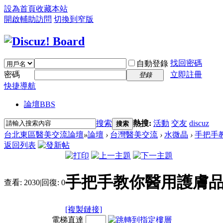
設為首頁
收藏本站
開啟輔助訪問
切換到窄版
找回密碼
自動登錄
密碼
立即註冊
登錄
快捷導航
論壇
BBS
搜索
熱搜:
活動
交友
discuz
搜索
台北東區醫美交流論壇
»
論壇
›
台灣醫美交流
›
水微晶
›
手把手教
返回列表
手把手教你醫用護膚品如
查看:
2030
|
回復:
0
[複製鏈接]
電梯直達