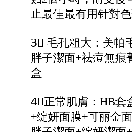
止最佳最有用针對色
3⃣️ 毛孔粗大：美
胖子潔面+祛痘無痕
盒
4⃣️正常肌膚：HB
+绽妍面膜+可丽金
胖子潔面+绽妍潔面+