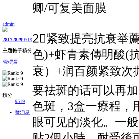
卿/可复美面膜
admin
2⃣️紧致提亮抗衰举
2817
2829
9519
主題
帖子
積分
色)+虾青素傳明酸(
管理員
衰）+润百颜紧致次抛
要祛斑的话可以再加
積分
9519
色斑，3盒一療程，
發消息
眼可见的淡化。一般
贴2個小時，耐受後