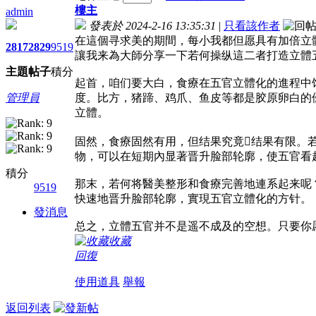
樓主
admin
發表於 2024-2-16 13:35:31
|
只看該作者
在這個寻求美的期間，每小我都但愿具有加倍立
2817
2829
9519
讓我来為大師分享一下若何操纵這二者打造立體
主題
帖子
積分
起首，咱们要大白，食療在五官立體化的進程中
管理員
度。比方，猪蹄、鸡爪、鱼皮等都是胶原卵白的
立體。
固然，食療固然有用，但结果究竟结果有限。
物，可以在短期內显著晋升脸部轮廓，使五官看
積分
那末，若何将醫美整形和食療完善地連系起来呢
9519
快速地晋升脸部轮廓，實現五官立體化的方针。
發消息
总之，立體五官并不是遥不成及的空想。只要你
收藏
回復
使用道具
舉報
返回列表