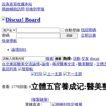
設為首頁
收藏本站
開啟輔助訪問
切換到窄版
找回密碼
自動登錄
密碼
立即註冊
登錄
快捷導航
論壇
BBS
搜索
熱搜:
活動
交友
discuz
搜索
台北東區醫美交流論壇
»
論壇
›
兩岸醫事交流
›
醫美醫院
›
立體五
返回列表
立體五官養成记:醫美
查看:
1779
|
回復:
0
[複製鏈接]
電梯直達