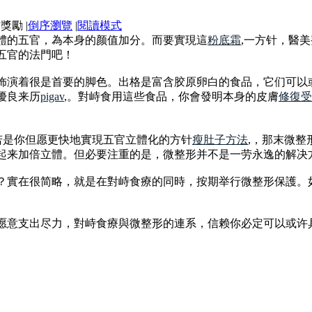
|
倒序瀏覽
|
閱讀模式
體的五官，為本身的颜值加分。而要實現這
粉底霜
,一方针，醫
五官的法門吧！
饰演着很是首要的脚色。出格是富含胶原卵白的食品，它们可以
優良来历
pigav
,。對峙食用這些食品，你會發明本身的皮膚
修復受
若是你但愿更快地實現五官立體化的方针
瘦肚子方法
,，那末微
起来加倍立體。但必要注重的是，微整形并不是一劳永逸的解决
？實在很简略，就是在對峙食療的同時，按期举行微整形保護。
愿意支出尽力，對峙食療與微整形的連系，信赖你必定可以或许