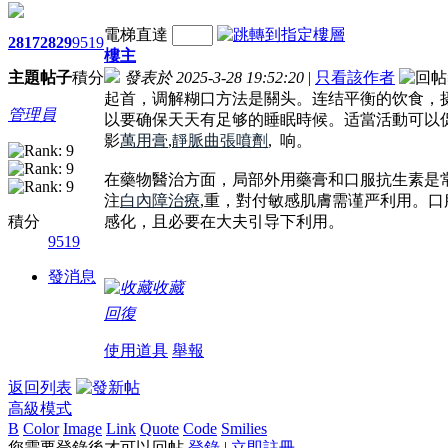
電梯直達
2817
2829
9519
樓主
主題
帖子
積分
發表於 2025-3-28 19:52:20
|
只看該作者
起首，调解糊口方法是關头。连结平衡的饮食，
管理員
以要确保天天有足够的睡眠時候。适當活動可以
影
萬用膏
,
靜脈曲張噴劑
, 响。
在藥物醫治方面，局部外用藥膏和口服抗生素是
注
白內障治療
,重，對付敏感肌膚需谨严利用。
積分
感化，且必要在大夫引导下利用。
9519
發消息
收藏
回復
使用道具
舉報
返回列表
高級模式
B
Color
Image
Link
Quote
Code
Smilies
您需要登錄後才可以回帖
登錄
|
立即註冊