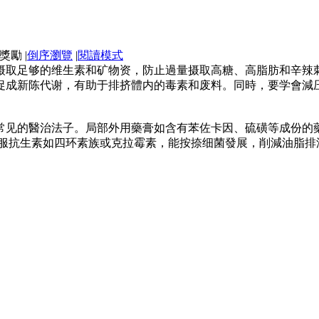
|
倒序瀏覽
|
閱讀模式
摄取足够的维生素和矿物资，防止過量摄取高糖、高脂肪和辛辣
促成新陈代谢，有助于排挤體内的毒素和废料。同時，要学會減
常见的醫治法子。局部外用藥膏如含有苯佐卡因、硫磺等成份的
口服抗生素如四环素族或克拉霉素，能按捺细菌發展，削減油脂