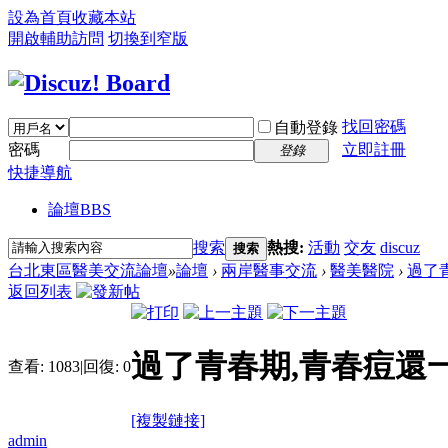
設為首頁
收藏本站
開啟輔助訪問
切換到窄版
找回密碼
自動登錄
密碼
立即註冊
登錄
快捷導航
論壇
BBS
搜索
熱搜:
活動
交友
discuz
搜索
台北東區醫美交流論壇
»
論壇
›
兩岸醫事交流
›
醫美醫院
›
過了青
返回列表
過了青春期,青春痘還
查看:
1083
|
回復:
0
[複製鏈接]
admin