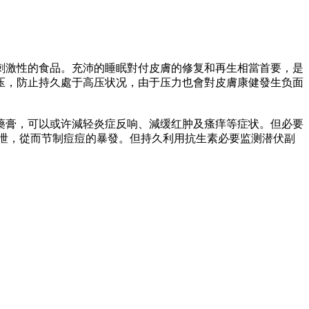
刺激性的食品。充沛的睡眠對付皮膚的修复和再生相當首要，是
压，防止持久處于高压状况，由于压力也會對皮膚康健發生负面
藥膏，可以或许減轻炎症反响、減缓红肿及瘙痒等症状。但必要
排泄，從而节制痘痘的暴發。但持久利用抗生素必要监测潜伏副