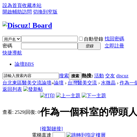
設為首頁
收藏本站
開啟輔助訪問
切換到窄版
找回密碼
自動登錄
密碼
立即註冊
登錄
快捷導航
論壇
BBS
搜索
熱搜:
活動
交友
discuz
搜索
台北東區醫美交流論壇
»
論壇
›
台灣醫美交流
›
水微晶
›
作為一
返回列表
作為一個科室的帶頭
查看:
2529
|
回復:
0
[複製鏈接]
電梯直達