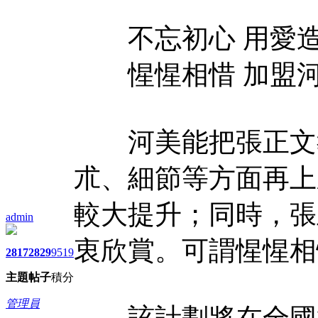
不忘初心 用愛
惺惺相惜 加盟
河美能把張正文教
朮、細節等方面再上
較大提升；同時，張
admin
衷欣賞。可謂惺惺相
2817
2829
9519
主題
帖子
積分
管理員
該計劃將在全國範