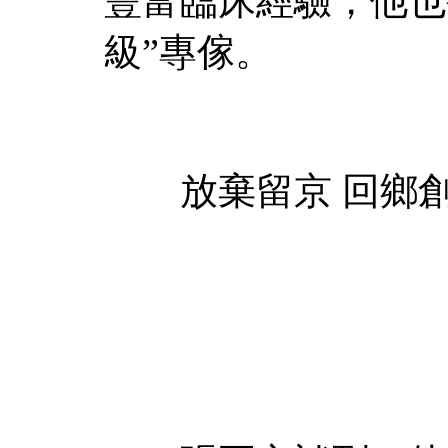
豐富臨床經驗，他也
級”專傢。
放棄留京 回鄉