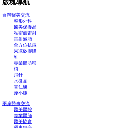
版塊導航
台灣醫美交流
整形外科
醫美保養品
私密處雷射
雷射減脂
全方位抗痘
果凍矽膠隆
乳
專業脂肪移
植
飛針
水微晶
杏仁酸
瘦小腿
兩岸醫事交流
醫美醫院
專業醫師
醫美協會
優惠組合