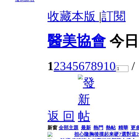
收藏本版
|
訂閱
醫美協會
今日
1
2
3
4
5
6
7
8
9
10
/
返 回
新窗
全部主題
最新
熱門
熱帖
精華
更
担心隆胸後摸起来硬?選對這