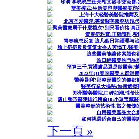
珍润 李晓晓主任亮相艾塑菲交流會
雙美模式:生活美容與醫療美容
上海十大轻醫美醫院推薦及
北京圣爱醫院:專業醫美服務與現
聚美醫療属于什麼档次?别只看价格,真
青春痘科普:正确護理,
青春痘总反复,這几個日常護理与
臉上痘痘反反复复太令人苦恼了,醫美
這些醫美能讓你素颜也
進口輕醫美热門品
預算三千,買護膚品還是做醫美?
2022年Q1春季醫美人群消
醫美暴利?那整形醫院的錢都
醫美行業大揭秘:如何選擇
郑州醫美醫院,口碑如潮,性价
唐山整形醫院排行榜前10:小眾宝藏
醫美整形的艺術性,當之無愧
自用醫美產品大合
如何挑選适合自己的醫美
下一頁 »