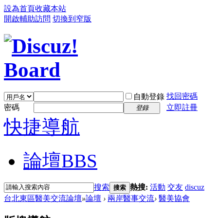
設為首頁
收藏本站
開啟輔助訪問
切換到窄版
找回密碼
自動登錄
密碼
立即註冊
登錄
快捷導航
論壇
BBS
搜索
熱搜:
活動
交友
discuz
搜索
台北東區醫美交流論壇
»
論壇
›
兩岸醫事交流
›
醫美協會