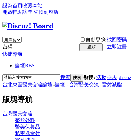
設為首頁
收藏本站
開啟輔助訪問
切換到窄版
找回密碼
自動登錄
密碼
立即註冊
登錄
快捷導航
論壇
BBS
搜索
熱搜:
活動
交友
discuz
搜索
台北東區醫美交流論壇
»
論壇
›
台灣醫美交流
›
雷射減脂
版塊導航
台灣醫美交流
整形外科
醫美保養品
私密處雷射
雷射減脂