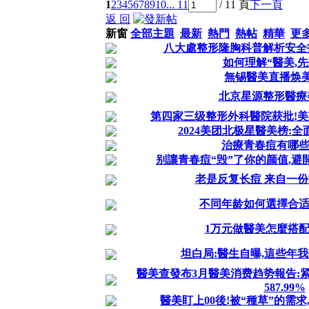
1
2
3
4
5
6
7
8
9
10
... 11
/ 11 頁
下一頁
返 回
新窗
全部主題
最新
熱門
熱帖
精華
更
八大處整形隆胸科普解析安全
如何理解“醫美,先
無锡醫美直播焕
北京星源整形醫療
第四家三级整形外科醫院获批!
2024美团北极星醫美榜:
治療青春痘有哪些
别讓青春痘“毁”了你的颜值,避開
老是反复长痘 来自一
不同年龄如何選擇合适
1万元做醫美怎麼搭
坦白局:醫生自曝,這些年
醫美查發布3月醫美消费趋势報告:
587.99%
醫美盯上00後!被“種草”的需