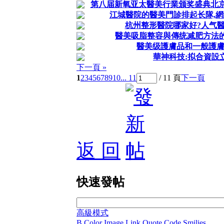
第八届新氧亚太醫美行業颁奖盛典北
江城醫院的醫美門診排起长隊,
杭州整形醫院哪家好?人气醫美
醫美吸脂整容與傳统减肥方法的
醫美级護膚品和一般護膚
華神科技:拟合資設
下一頁 »
1
2
3
4
5
6
7
8
9
10
... 11
/ 11 頁
下一頁
返 回
快速發帖
高級模式
B
Color
Image
Link
Quote
Code
Smilies