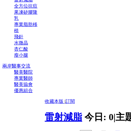
全方位抗痘
果凍矽膠隆
乳
專業脂肪移
植
飛針
水微晶
杏仁酸
瘦小腿
兩岸醫事交流
醫美醫院
專業醫師
醫美協會
優惠組合
收藏本版
|
訂閱
雷射減脂
今日:
0
|
主